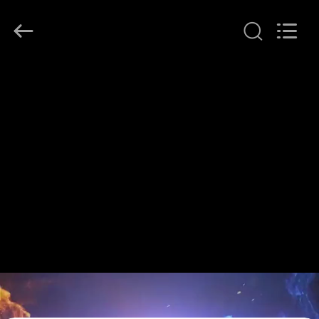
2026
Hubei
HYF
Packaging
Co.,
Ltd..
All
Rights
บ้าน
Reserved.
สินค้า
วิดีโอ
เกี่ยว
กับ
เรา