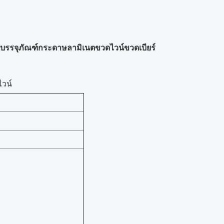
รจุภัณฑ์กระดาษลามิเนตขวดไวน์ขวดเบียร์
ไวน์