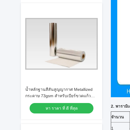
น้ำหลักฐานสีสันสูญญากาศ Metallized
กระดาษ 73gsm สำหรับเบียร์ขวดแก้ว
ไวน์ฉลาก
2. พารามิเ
หา ราคา ที่ ดี ที่สุด
จำนวน
1