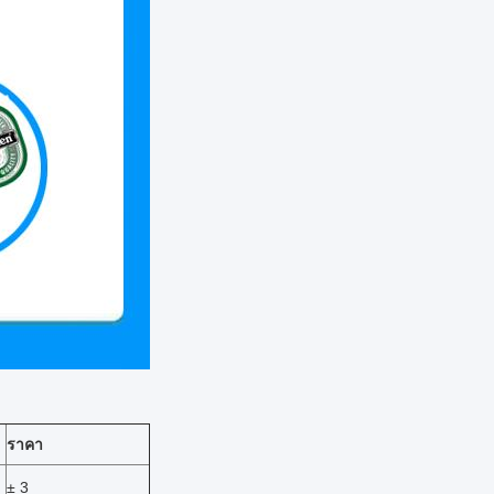
ราคา
± 3