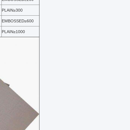
PLAIN≥300
EMBOSSED≥600
PLAIN≥1000