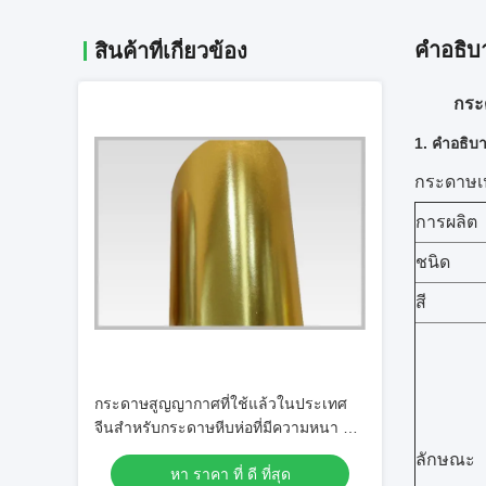
คําอธิบ
สินค้าที่เกี่ยวข้อง
กระ
1. คำอธิบ
กระดาษเป
การผลิต
ชนิด
สี
กระดาษสูญญากาศที่ใช้แล้วในประเทศ
จีนสำหรับกระดาษหีบห่อที่มีความหนา 68
มม. แผ่นกระดาษกันน้ำ
ลักษณะ
หา ราคา ที่ ดี ที่สุด