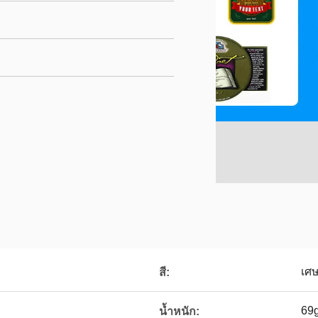
เศษ
สี:
69
น้ำหนัก: