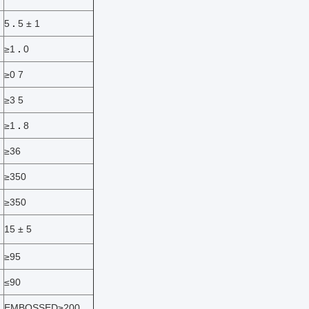
5
.
5 ± 1
≥1
.
0
≥0
7
≥3
5
≥1
.
8
≥36
≥350
≥350
15 ± 5
≥95
≤90
EMBOSSED≥200