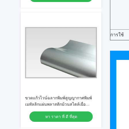
การใช้
ขวดแก้วไวน์ฉลากพิมพ์สูญญากาศพิมพ์
เมทัลลิกแผ่นพลาสติกม้วนสไตล์เยื่อ
บริสุทธิ์, การดูดซึมน้ำสูง
หา ราคา ที่ ดี ที่สุด