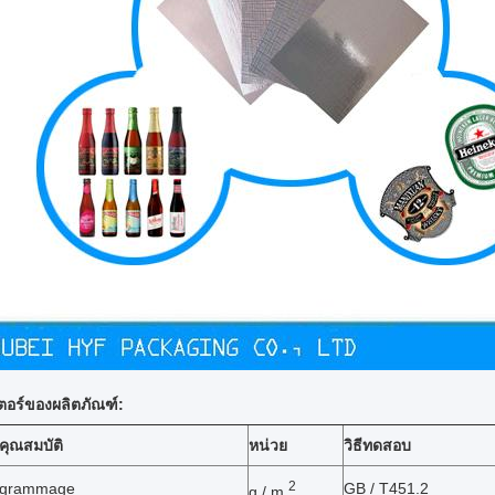
ตอร์ของผลิตภัณฑ์:
คุณสมบัติ
หน่วย
วิธีทดสอบ
2
grammage
GB / T451.2
g / m