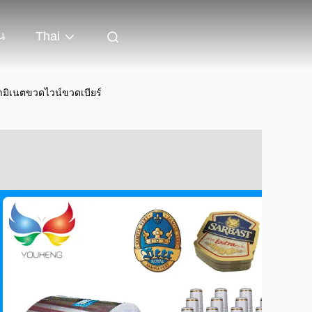
น
Thai
ิเนตขวดไวน์ขวดเบียร์