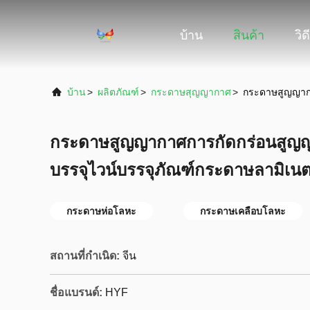
บ้าน
สินค้า
วิด
บ้าน
>
ผลิตภัณฑ์
>
กระดาษสุญญากาศ
>
กระดาษสูญญากา
กระดาษสูญญากาศการกัดกร่อนสูญ
บรรจุไวน์บรรจุภัณฑ์กระดาษลามิเนต
กระดาษห่อโลหะ
กระดาษเคลือบโลหะ
สถานที่กำเนิด:
จีน
ชื่อแบรนด์:
HYF