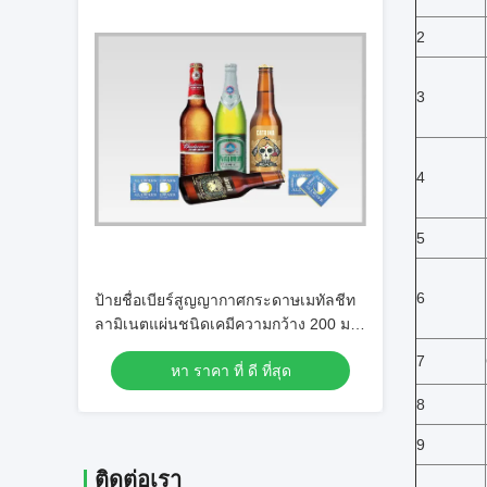
2
3
4
5
6
ป้ายชื่อเบียร์สูญญากาศกระดาษเมทัลชีท
ลามิเนตแผ่นชนิดเคมีความกว้าง 200 มม
2000 มม
7
หา ราคา ที่ ดี ที่สุด
8
9
ติดต่อเรา