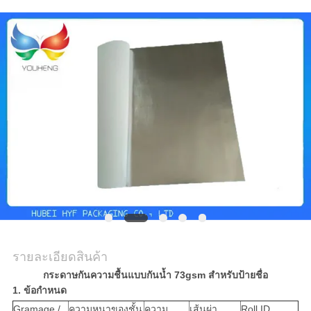
ขอ
ใบ
เสนอ
ราคา
แผนผัง
เว็บไซต์
รายละเอียดสินค้า
นโยบาย
กระดาษกันความชื้นแบบกันน้ำ 73gsm สำหรับป้ายชื่อ
1. ข้อกำหนด
ความ
Gramage /
ความหนาของชั้น
ความ
เส้นผ่า
Roll ID