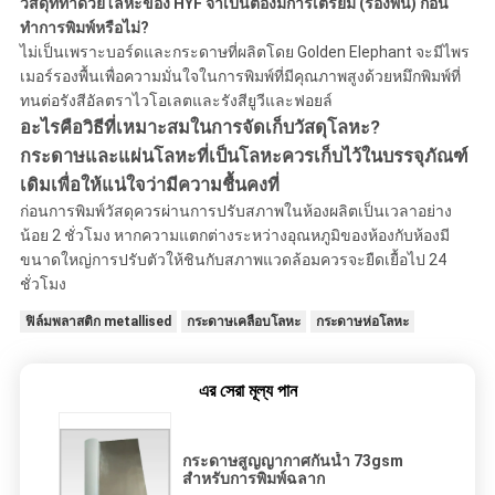
วัสดุที่ทำด้วยโลหะของ HYF จำเป็นต้องมีการเตรียม (รองพื้น) ก่อน
ทำการพิมพ์หรือไม่?
ไม่เป็นเพราะบอร์ดและกระดาษที่ผลิตโดย Golden Elephant จะมีไพร
เมอร์รองพื้นเพื่อความมั่นใจในการพิมพ์ที่มีคุณภาพสูงด้วยหมึกพิมพ์ที่
ทนต่อรังสีอัลตราไวโอเลตและรังสียูวีและฟอยล์
อะไรคือวิธีที่เหมาะสมในการจัดเก็บวัสดุโลหะ?
กระดาษและแผ่นโลหะที่เป็นโลหะควรเก็บไว้ในบรรจุภัณฑ์
เดิมเพื่อให้แน่ใจว่ามีความชื้นคงที่
ก่อนการพิมพ์วัสดุควรผ่านการปรับสภาพในห้องผลิตเป็นเวลาอย่าง
น้อย 2 ชั่วโมง หากความแตกต่างระหว่างอุณหภูมิของห้องกับห้องมี
ขนาดใหญ่การปรับตัวให้ชินกับสภาพแวดล้อมควรจะยืดเยื้อไป 24
ชั่วโมง
ฟิล์มพลาสติก metallised
กระดาษเคลือบโลหะ
กระดาษห่อโลหะ
এর সেরা মূল্য পান
กระดาษสูญญากาศกันน้ำ 73gsm
สำหรับการพิมพ์ฉลาก