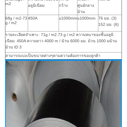
m2
อลูมิเนียม
กว้าง
ศูนย์กลาง
เป็น
ม้วน
68g / m2-73
450A
≤1000mm
≤1000mm
76 มม. (3)
ส่วน
g / m2
152 มม. (6)
ตัว
รายละเอียดจำเพาะ: 71g / m2.73 g / m2 ความหนาของชั้นอลูมิ
เนียม: 450A ความยาว 4000 m / ม้วน 6000 มม. ม้วน 1000 มม้วน
ม้วน ID 3
สามารถแบ่งเป็นขนาดต่างๆตามความต้องการของลูกค้า