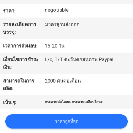
negotiable
ราคา:
ทัวร์
รายละเอียดการ
มาตรฐานส่งออก
โรงงาน
บรรจุ:
เวลาการส่งมอบ:
15-20 วัน
ควบคุม
เงื่อนไขการชำระ
L/c, T/T ตะวันตกสหภาพ Paypal
คุณภาพ
เงิน:
สามารถในการ
2000 ตันต่อเดือน
ติดต่อ
ผลิต:
,
เรา
เน้น ๆ:
กระดาษห่อโลหะ
กระดาษเคลือบโลหะ
ราคาถูกที่สุด
ข่าว