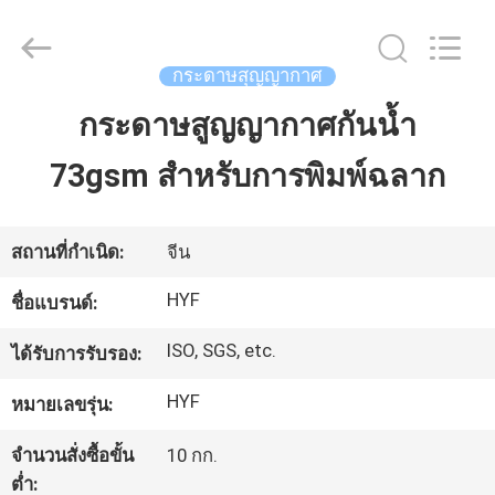
2026
Hubei
HYF
Packaging
Co.,
กระดาษสุญญากาศ
Ltd..
All
Rights
กระดาษสูญญากาศกันน้ำ
บ้าน
Reserved.
73gsm สำหรับการพิมพ์ฉลาก
สินค้า
สถานที่กำเนิด:
จีน
วิดีโอ
HYF
ชื่อแบรนด์:
ISO, SGS, etc.
ได้รับการรับรอง:
เกี่ยว
HYF
หมายเลขรุ่น:
กับ
จำนวนสั่งซื้อขั้น
10 กก.
เรา
ต่ำ: