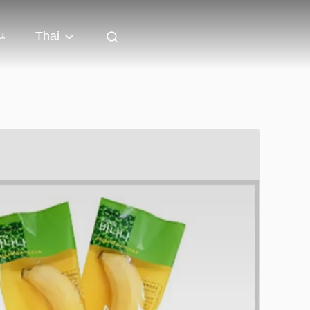
น
Thai