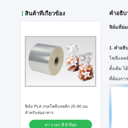
คําอธิบ
สินค้าที่เกี่ยวข้อง
ฟิล์มที่
1. คำอธิ
โพลีแลคต
ดั้งเดิม 
ที่ต้องกา
ฟิล์ม PLA กรดโพลีแลคติก 25-90 มม.
สำหรับห่ออาหาร
หา ราคา ที่ ดี ที่สุด