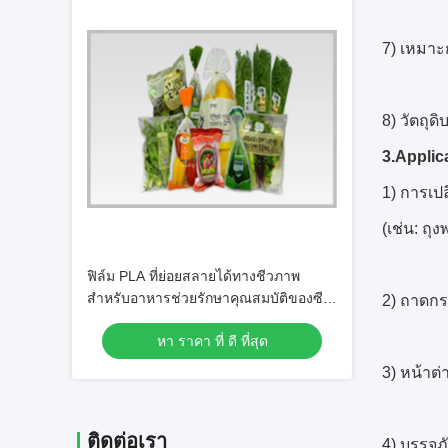
7) เหมาะ
8) วัตถุ
3.Applic
1) การเปล
(เช่น: ถุ
ฟิล์ม PLA ที่ย่อยสลายได้ทางชีวภาพ
สำหรับอาหารช่วยรักษาคุณสมบัติของซีล
2) ถาดก
ที่ยอดเยี่ยมอยู่เสมอ
หา ราคา ที่ ดี ที่สุด
3) หน้าต
ติดต่อเรา
4) บรรจุ