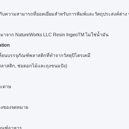
กับความสามารถที่ยอดเยี่ยมสำหรับการพิมพ์และวัตถุประสงค์ต่า
ดิบมาจาก NatureWorks LLC Resin IngeoTM ไม่ใช่น้ำมัน
ation
ี่ยนบรรจุภัณฑ์พลาสติกที่ทำจากวัสดุปิโตรเคมี
งพลาสติก, ช่อดอกไม้และถุงขนมปัง)
ระดาษ
่างซองจดหมาย
ภัณฑ์อาหาร