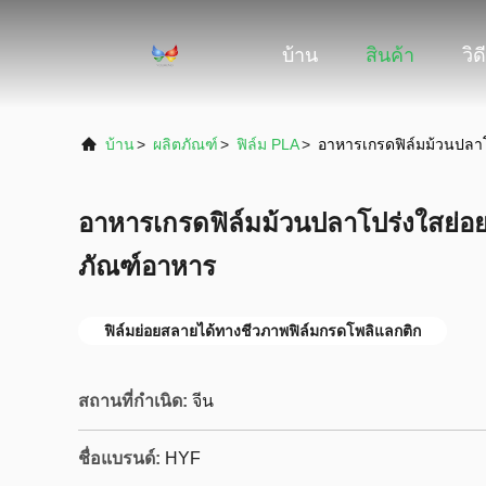
บ้าน
สินค้า
วิด
บ้าน
>
ผลิตภัณฑ์
>
ฟิล์ม PLA
>
อาหารเกรดฟิล์มม้วนปลา
อาหารเกรดฟิล์มม้วนปลาโปร่งใสย่อ
ภัณฑ์อาหาร
ฟิล์มย่อยสลายได้ทางชีวภาพฟิล์มกรดโพลิแลกติก
สถานที่กำเนิด:
จีน
ชื่อแบรนด์:
HYF